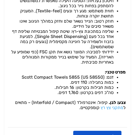
חיסכון בעלויות: הספיגה היעילה מאפשרת למשתמשים
להסתפק בפחות נייר בכל ניגוב.
חווית משתמש: מגע רך ונעים (Textile-feel), המעניק
תחושת יוקרה ונוחות.
חוזק רטוב: הנייר נשאר שלם וחזק במהלך הניגוב ואינו
משאיר סיבים על הידיים.
שליפה במתכונת צץ-רץ: שיטת קיפול המבטיחה שליפת דף
אחד בכל פעם (Single Sheet Dispensing), למניעת
בזבוז ולשמירה על היגיינה מקסימלית (נוגעים רק במה
שמשתמשים).
ידידותי לסביבה: המוצר נושא את תקן FSC (כפי שמופיע על
האריזה), המעיד על שימוש בנייר ממקורות המנוהלים
באחריות סביבתית.
מפרט טכני:
דגם: Scott Compact Towels 5855 (US 58550)
כמות בחבילה: 110 דפים.
כמות חבילות בקרטון: 16 חבילות.
סה"כ דפים בקרטון: 1,760 דפים.
צבע: לבן.
קיפול: אינטרפולד (Interfold / Compact) – מתאים
ל
מתקני צץ רץ
קומפקטיים.