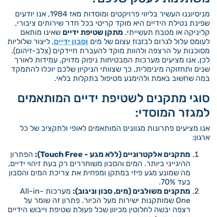
מניסיוננו העשיר בליווי פרויקטים ומוסדות מאז 1984, אנו יודעים
שפינת נטילת הידיים היא מוקד קריטי בכל חדר שירותים ציבורי,
קליניקה או מטבח תעשייתי.
מתקן שטיפת ידיים
שאינו מותאם
לעומס עלול לגרום לבזבוז עצום של מים
וסבון ידיים
, ליצור שלוליות
מסוכנות על הרצפה ולהוות מוקד להעברת חיידקים (צלב-זיהום).
לכן, אנו מציעים מערכות המבטיחות ניפוק מדויק, עמידות לאורך
שנים ותחזוקה מינימלית, כך שצוותי הניקיון שלכם יוכלו להתמקד
במה שחשוב באמת ולהימנע מטיפול בתקלות בלאי.
סוגי מתקנים לשטיפת ידיים המותאמים
למגזר המוסדי:
אנו מציעים פתרונות מגוונים המותאמים לאופי ולתקציב של כל
ארגון:
מתקנים אלקטרוניים (ללא מגע - Touch Free):
הפתרון
ההיגייני ביותר. המים והסבון משוחררים רק בעת זיהוי ידיים,
מה שמונע מגע פיזי במתקן ומפחית את צריכת המים והסבון
בעד 70%.
מתקנים משולבים (מים, סבון וניגוב):
מערכות All-in-
One שמותקנות ישירות מעל הכיור. פתרון זה שומר על
רצפה יבשה לחלוטין מכיוון שכל פעולת שטיפת וייבוש הידיים