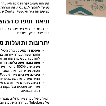
זמן הוא משאב יקר והיגיינה היא ערך ע
מציעים את נייר ה-Center Feed של TubeLess, שמביא איתו חדשנות וטכנולוגיה שאין דומה להן.
תיאור ומפרט המוצ
נייר סנטר פיד הוא נייר ניגוב רב-תכל
לכל צרכי הניקיון שלכם.
יתרונות ותועלות מר
חיסכון דרמטי:
וחוסך שעות עבודה יקרות. במ
להתמקד במשימות אחרות, וכך
אפס בזבוז, אפס בלאגן:
משימוש ב-100%
הסוף, מה שהופך את המוצר לח
היגיינה מירבית:
המשתמש מושך, מה שמפחית את
רב-תכליתיות:
נייר זה אינו מ
משרדים, מוסכים וכל מקום בו 
רבים ומגוונים.
השילוב של כמות נייר גדולה, מבנה ל
של TubeLess לבחירה מושלמת עבור כל עסק ששם דגש על יעילות, חיסכון וניקיון.