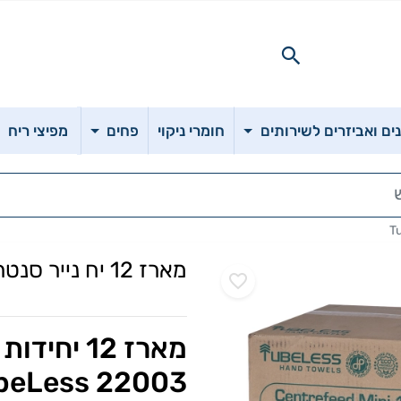
ם ואביזרים לשירותים
חומרי ניקוי
פחים
מפיצי ריח
מארז 12 יח נייר סנטר פיד 180 מטר 22003 Tubeless
22003 TubeLess - נייר ניגוב רב תכליתי