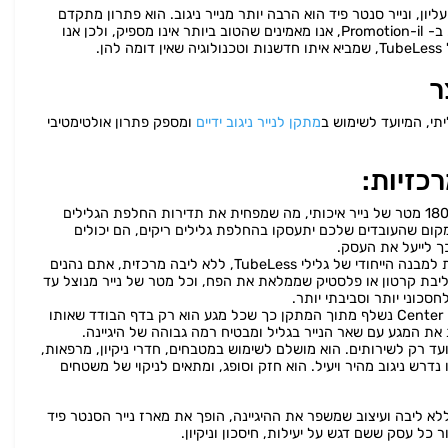
ליון, ונייר סנטר פיד הוא הרבה יותר מנייר ניגוב. הוא פתרון מתקדם
שנועד לחסוך לכם כסף, זמן וטרחה. ב- Promotion-il, אנו מאמינים שהטוב ביותר אינו מספיק, ולכן אנו
ר
יתי, המיועד לשימוש ב
מתקן לנייר ניגוב ידיים
ומספק פתרון אולטימטיבי
כזיות:
כל גליל מכיל 180 מטר של נייר איכותי, מה שמפחית את תדירות החלפת הגלילים
קום שהעובדים שלכם יתעסקו בהחלפת גלילים ריקים, הם יכולים
 לייעל את העסק.
הודות למבנה הייחודי של גלילי TubeLess, ללא ליבה מרכזית, אתם נהנים
 מהנייר. אין ליבת קרטון או פלסטיק שממלאת את הפח, וכל מטר של נייר מנוצל עד
סכוני יותר וסביבתי יותר.
נייר ה-Center Feed נשלף מתוך המתקן כך שכל מגע הוא רק בדף הבודד שאותו
 המגע עם שאר הנייר בגליל ומבטיח רמה גבוהה של היגיינה.
יועד רק לשירותים. הוא מושלם לשימוש במטבחים, חדרי ניקיון, מרפאות,
נדרש ניגוב מהיר ויעיל. הוא חזק וסופג, ומתאים לניקוי של משטחים
לא ליבה ועיצוב שמשפר את ההיגיינה, הופך את מארז נייר הסנטר פיד